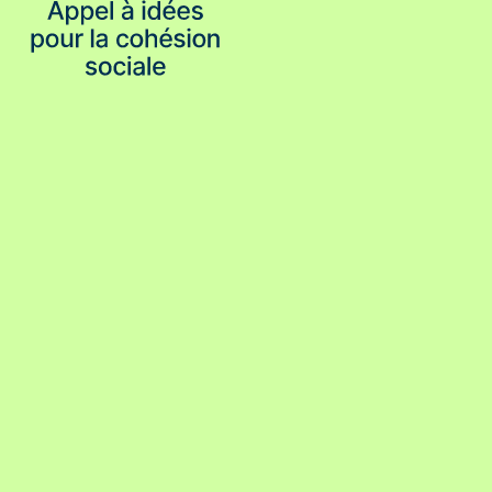
Aperçus
de
fr