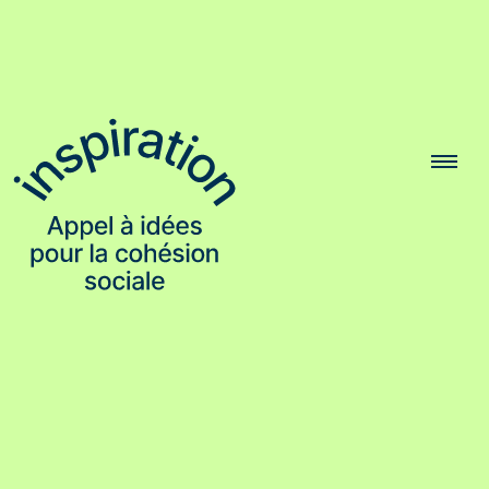
Soumettre une idée
Déroulement
Aperçus
de
fr